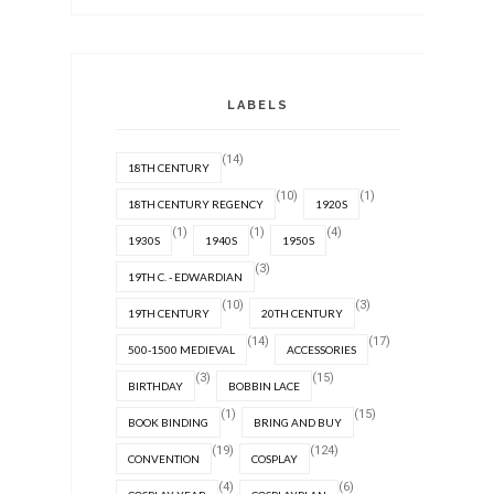
LABELS
(14)
18TH CENTURY
(10)
(1)
18TH CENTURY REGENCY
1920S
(1)
(1)
(4)
1930S
1940S
1950S
(3)
19TH C. - EDWARDIAN
(10)
(3)
19TH CENTURY
20TH CENTURY
(14)
(17)
500-1500 MEDIEVAL
ACCESSORIES
(3)
(15)
BIRTHDAY
BOBBIN LACE
(1)
(15)
BOOK BINDING
BRING AND BUY
(19)
(124)
CONVENTION
COSPLAY
(4)
(6)