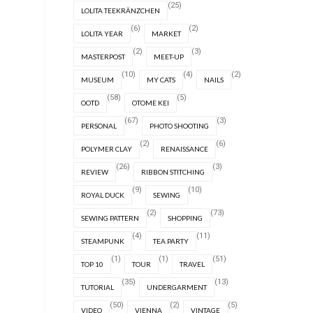
(25)
LOLITA TEEKRÄNZCHEN
(6)
(2)
LOLITA YEAR
MARKET
(2)
(3)
MASTERPOST
MEET-UP
(10)
(4)
(2)
MUSEUM
MY CATS
NAILS
(58)
(5)
OOTD
OTOME KEI
(67)
(3)
PERSONAL
PHOTO SHOOTING
(2)
(6)
POLYMER CLAY
RENAISSANCE
(26)
(3)
REVIEW
RIBBON STITCHING
(9)
(10)
ROYAL DUCK
SEWING
(2)
(73)
SEWING PATTERN
SHOPPING
(4)
(11)
STEAMPUNK
TEA PARTY
(1)
(1)
(51)
TOP 10
TOUR
TRAVEL
(35)
(13)
TUTORIAL
UNDERGARMENT
(50)
(2)
(5)
VIDEO
VIENNA
VINTAGE