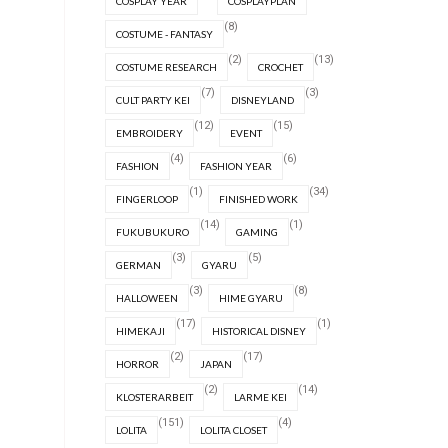
COSPLAY YEAR
COSPLAYPLAN
(8)
COSTUME - FANTASY
(2)
(13)
COSTUME RESEARCH
CROCHET
(7)
(3)
CULT PARTY KEI
DISNEYLAND
(12)
(15)
EMBROIDERY
EVENT
(4)
(6)
FASHION
FASHION YEAR
(1)
(34)
FINGERLOOP
FINISHED WORK
(14)
(1)
FUKUBUKURO
GAMING
(3)
(5)
GERMAN
GYARU
(3)
(8)
HALLOWEEN
HIME GYARU
(17)
(1)
HIMEKAJI
HISTORICAL DISNEY
(2)
(17)
HORROR
JAPAN
(2)
(14)
KLOSTERARBEIT
LARME KEI
(151)
(4)
LOLITA
LOLITA CLOSET